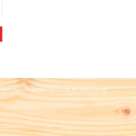
t (c) KURIHARA-KENSETSU Co.,Ltd. all rights reserved.