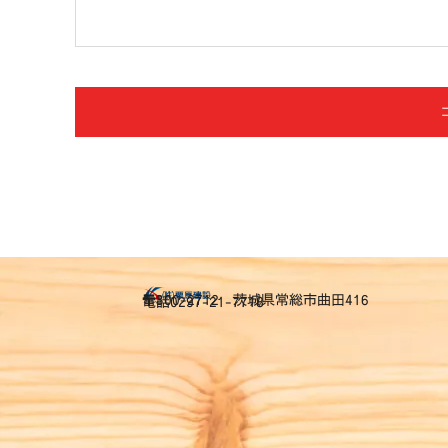
〒300-2712 茨城県常総市曲田416
電話0297-21-7718