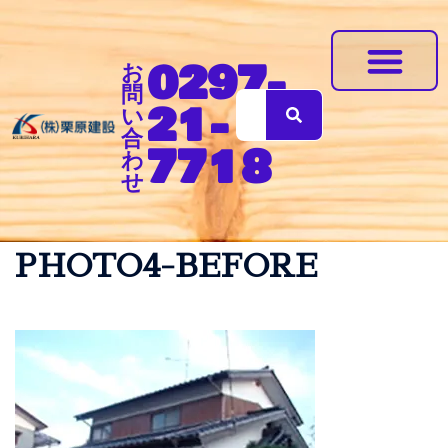
0297-
お
問
21-
い
地震に強いリフォーム住宅
体に優しい無垢の木造住宅
会社案内
合
7718
わ
せ
PHOTO4-BEFORE