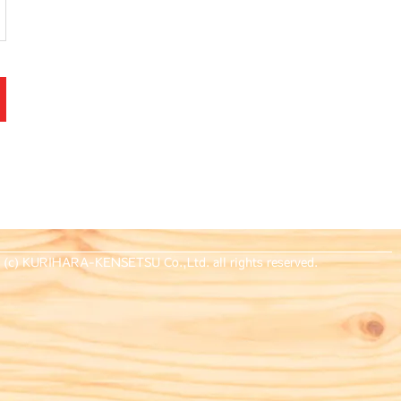
t (c) KURIHARA-KENSETSU Co.,Ltd. all rights reserved.