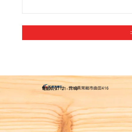
〒300-2712 茨城県常総市曲田416
電話0297-21-7718