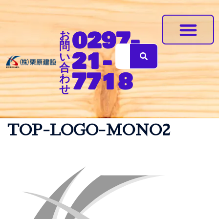
0297-
お
問
21-
い
地震に強いリフォーム住宅
体に優しい無垢の木造住宅
会社案内
合
7718
わ
せ
TOP-LOGO-MONO2